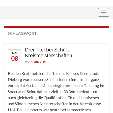
Navi
umsc
SCHLAGWORT:
KREISMEISTERSCHAFTEN
Drei Titel bei Schüler
MAI
Kreismeisterschaften
08
Von
Matthias Reiß
Bei den Kreismeisterschaften des Kreises Darmstadt-
Dieburg waren unsere SchülerInnen einmal mehr ganz
vorne platziert. Jan Milius siegte bereits am Dienstag im
Speerwurf. Seine dabei erzielten 38,06m bedeuteten
auch gleichzeitig die Qualifikation für die Hessischen
und Süddeutschen Meisterschaften in der Altersklasse
U14. Paul Hupperts war heute bei sommerlichen