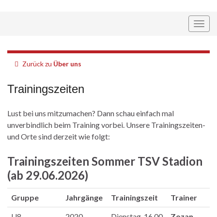
Navi
umsc
Zurück zu
Über uns
Trainingszeiten
Lust bei uns mitzumachen? Dann schau einfach mal
unverbindlich beim Training vorbei. Unsere Trainingszeiten-
und Orte sind derzeit wie folgt:
Trainingszeiten Sommer TSV Stadion
(
ab 29.06.2026
)
Gruppe
Jahrgänge
Trainingszeit
Trainer
U8
2020
Dienstag, 16.00
Zozan