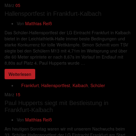
März
05
Hallensportfest in Frankfurt-Kalbach
Von
Matthias Reiß
Das Schüler-Hallensportfest der LG Eintracht Frankfurt in Kalbach
bietet in der Leichtathletik-Halle immer beste Bedingungen und
starke Konkurrenz für tolle Wettkämpfe. Simon Schmitt vom TSV
siegte bei den Schülern M13 mit 4,71m im Weitsprung und über
die 60 Meter sprintete er nach 8,67s im Vorlauf im Endlauf mit
8,80s auf Platz 4. Paul Hupperts wurde …
Weiterlesen
Frankfurt
,
Hallensportfest
,
Kalbach
,
Schüler
März
15
Paul Hupperts siegt mit Bestleistung in
Frankfurt-Kalbach
Von
Matthias Reiß
Am heutigen Sonntag waren wir mit unserem Nachwuchs beim
33. Schüler Hallensportfest der LG Eintracht Frankfurt am Start.