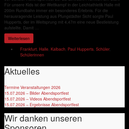
Für unsere Kids ist der Wettkampf in der Leichtathletik Halle mit
200m Rundbahn immer ein besonderes Erlebnis. Für die
herausragende Leistung aus Pfungstädter Sicht sorgte Paul
Hupperts, der im Weitsprung mit 4,47m eine neue Bestleistung
aufstellte. Damit …
Weiterlesen
Frankfurt
,
Halle
,
Kalbach
,
Paul Hupperts
,
Schüler
,
Schülerinnen
Aktuelles
Termine Veranstaltungen 2026
‎
15.07.2026 – Bilder Abendsportfest
15.07.2026 – Videos Abendsportfest
15.07.2026 – Ergebnisse Abendsportfest
Wir danken unseren
Sponsoren