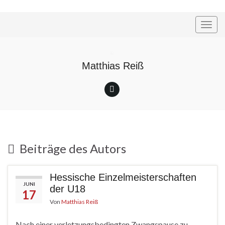
Navi
umsc
Matthias Reiß
Beiträge des Autors
Hessische Einzelmeisterschaften
JUNI
der U18
17
Von
Matthias Reiß
Nach einer verletzungsbedingten Zwangspause zu