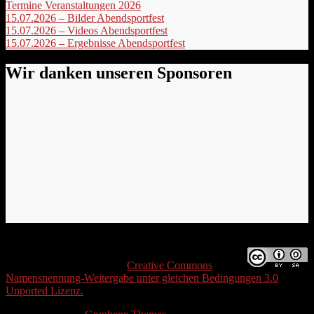
Termine Veranstaltungen 2026
‎
15.07.2026 – Bilder Abendsportfest
15.07.2026 – Videos Abendsportfest
15.07.2026 – Ergebnisse Abendsportfest
Wir danken unseren Sponsoren
Wenn nichts anderes definiert wird, ist der Inhalt
dieser Seite lizenziert unter
Creative Commons
Namensnennung-Weitergabe unter gleichen Bedingungen 3.0
Unported Lizenz.