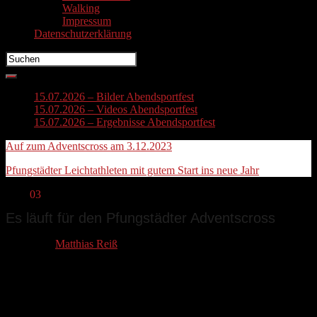
Walking
Impressum
Datenschutzerklärung
Search
for:
15.07.2026 – Bilder Abendsportfest
15.07.2026 – Videos Abendsportfest
15.07.2026 – Ergebnisse Abendsportfest
Auf zum Adventscross am 3.12.2023
Pfungstädter Leichtathleten mit gutem Start ins neue Jahr
Dez.
03
Es läuft für den Pfungstädter Adventscross
Von
Matthias Reiß
Philipp Schätzler (513) und Philipp Zehnder (515) beide TV 03 Crum
Entgegen dem Trend setzt der Pfungstädter Adventscross auch in