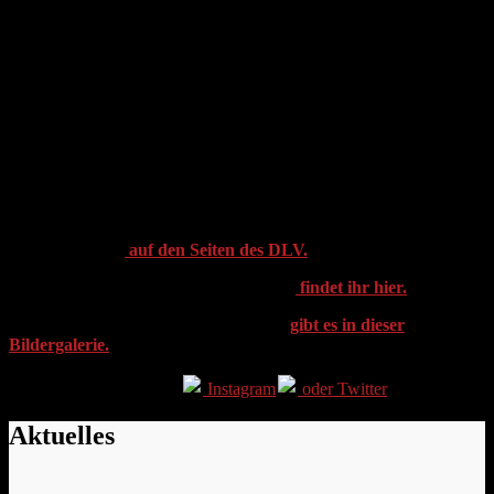
seinem 54. Jahr noch die Athlet:innen der Region in Bewegung. Mit
fast 600 Voranmeldungen und über 450 Teilnehmer:innen im Ziel
gab es spannende Läufe rund um das Pfungstädter Sportgelände.
Das Wetter zeigte sich rechtzeitig von seiner besten Seite und es gab
beste Bedingungen für Alle, von den Jüngsten bis zur Altersklasse.
Besonders hervorzuheben ist, wie traditionell jedes Jahr, das große
Engagement der Pfungstädter Schulen. Diese stellen regelmäßig den
Löwenanteil bei den Läufen der Kinder und sorgen so dafür, dass
der Nachwuchs beim Adventscross nicht zu kurz kommt.
Alle Ergebnisse
auf den Seiten des DLV.
Alle Urkunden zum selbst ausdrucken
findet ihr hier.
Alle Bilder von unsere Veranstaltung
gibt es in dieser
Bildergalerie.
Folgt uns gerne auch auf
Instagram
oder Twitter
Aktuelles