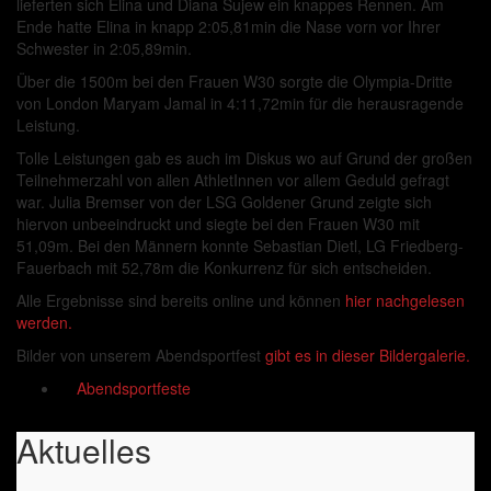
lieferten sich Elina und Diana Sujew ein knappes Rennen. Am
Ende hatte Elina in knapp 2:05,81min die Nase vorn vor Ihrer
Schwester in 2:05,89min.
Über die 1500m bei den Frauen W30 sorgte die Olympia-Dritte
von London Maryam Jamal in 4:11,72min für die herausragende
Leistung.
Tolle Leistungen gab es auch im Diskus wo auf Grund der großen
Teilnehmerzahl von allen AthletInnen vor allem Geduld gefragt
war. Julia Bremser von der LSG Goldener Grund zeigte sich
hiervon unbeeindruckt und siegte bei den Frauen W30 mit
51,09m. Bei den Männern konnte Sebastian Dietl, LG Friedberg-
Fauerbach mit 52,78m die Konkurrenz für sich entscheiden.
Alle Ergebnisse sind bereits online und können
hier nachgelesen
werden.
Bilder von unserem Abendsportfest
gibt es in dieser Bildergalerie.
Abendsportfeste
Aktuelles