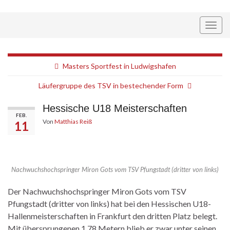
Navi
umsc
Masters Sportfest in Ludwigshafen
Läufergruppe des TSV in bestechender Form
Hessische U18 Meisterschaften
FEB.
Von
Matthias Reiß
11
Nachwuchshochspringer Miron Gots vom TSV Pfungstadt (dritter von links)
Der Nachwuchshochspringer Miron Gots vom TSV
Pfungstadt (dritter von links) hat bei den Hessischen U18-
Hallenmeisterschaften in Frankfurt den dritten Platz belegt.
Mit übersprungenen 1,78 Metern blieb er zwar unter seinen