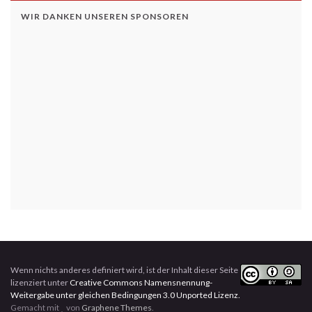
WIR DANKEN UNSEREN SPONSOREN
Wenn nichts anderes definiert wird, ist der Inhalt dieser Seite
lizenziert unter
Creative Commons Namensnennung-
Weitergabe unter gleichen Bedingungen 3.0 Unported Lizenz.
Gemacht mit
von
Graphene Themes
.