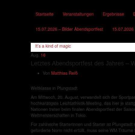
Startseite
Veranstaltungen
Ergebnisse
B
15.07.2026 – Bilder Abendsportfest
15.07.2026 
It’s a kind of magic
Aug.
16
Letztes Abendsportfest des Jahres – We
Von
Matthias Reiß
Weltklasse in Pfungstadt
Am Mittwoch, 20. August, verwandelt sich der Sportpa
hochkarätigste Leichtathletik-Meeting, das hier je sta
Nationen treten beim finalen Abendsportfest der Saison 
Weltmeisterschaften in Tokio.
Für zahlreiche Starterinnen und Starter ist Pfungstadt 
geforderte Norm nicht erfüllt, muss seine WM-Träume 