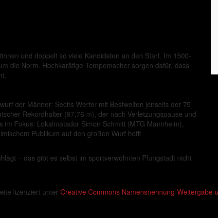
innen und doppelt so viele Kandidaten an den Start. Im 1500-
 um die Norm. Hochkarätige Tempomacher sorgen dafür, dass
t.
urf der Männer: Sechs Werfer mit Bestweiten jenseits der 75
utscher Rekordhalter (97,76 m), der nach Verletzungspause und
lls im Fokus: Lokalmatador Simon Schmitt (MTG Mannheim),
imischem Publikum auf den großen Wurf hofft
lägt – das gibt es selbst im sportverwöhnten Pfungstadt nicht
eite lizenziert unter
Creative Commons Namensnennung-Weitergabe unt