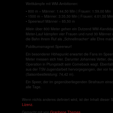
Wettkämpfe mit WM-Ambitionen:
• 800 m – Männer: 1:44,50 Min | Frauen: 1:59,00 Min
• 1500 m – Männer: 3:35,50 Min | Frauen: 4:01,50 Min
• Speerwurf Männer – 85,50 m
Allein über 800 Meter gehen ein Dutzend WM-Kandidat
Meter-Lauf kämpfen vier Frauen und rund 30 Männer
die Bahn ihrem Ruf als „Schnellmacher“ alle Ehre mach
Publikumsmagnet Speerwurf
Ein besonderer Höhepunkt erwartet die Fans im Speerw
Meter messen sich hier. Darunter Johannes Vetter, de
Operation in Pfungstadt sein Comeback wagt. Ebenfa
aus der TSV-Jugendarbeit hervorgegangen, der vor he
(Saisonbestleistung: 74,42 m).
Ein Speer, der im gegenüberliegenden Strafraum einsch
alle Tage.
Wenn nichts anderes definiert wird, ist der Inhalt dieser S
Lizenz.
Gemacht mit
von
Graphene Themes
.