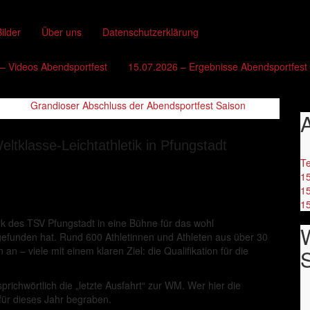
ilder
Über uns
Datenschutzerklärung
– Videos Abendsportfest
15.07.2026 – Ergebnisse Abendsportfest
Grandioser Abschluss der Abendsportfest Saison
A
ltklasse-Leichtathletik in Pfungstadt
Te
15
15
15
rk des TSV Pfungstadt in eine Bühne für das wohl
ttgefunden hat. Rund 600 Athletinnen und Athleten aus über 30
an – viele mit einem klaren Ziel: die Qualifikation für die
sprichwörtlich die „letzte Ausfahrt“ zur WM. Wer hier die
für dieses Jahr begraben.