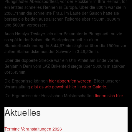
Pfungstädter Abendsportfest, vor der Rückkehr in Ihre Heimat, für
ein letztes schnelles Rennen in Europa. Über die 800m war sie in
2:06,71min die schnellste Frau. Im Laufe der Saison hatte sie
bereits die beiden australischen Rekorde über 1500m, 3000m
und 5000m verbessert.
Auch Homiyu Tesfaye, ein alter Bekannter in Pfungstadt, nutzte
so spät in der Saison die Startgelegenheit zu einer
Standortbestimmung. In 3:44,67min siegte er über die 1500m vor
Julien Stalhandske aus der Schweiz in 3:46,20min.
Über die doppelte Strecke war ein U18 Athlet am Ende vorne.
Benjamin Dern vom LAZ Birkenfeld siegte über 3000m in starken
8:45,43min.
Die Ergebnisse können
hier abgerufen werden.
Bilder unserer
Veranstaltung
gibt es wie gewohnt hier in einer Galerie.
Die Ergebnisse der Hessischen Meisterschaften
finden sich hier.
Aktuelles
Termine Veranstaltungen 2026
‎