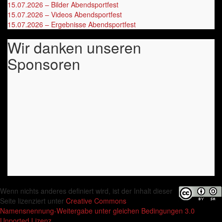
15.07.2026 – Bilder Abendsportfest
15.07.2026 – Videos Abendsportfest
15.07.2026 – Ergebnisse Abendsportfest
Wir danken unseren
Sponsoren
Wenn nichts anderes definiert wird, ist der Inhalt dieser
Seite lizenziert unter
Creative Commons
Namensnennung-Weitergabe unter gleichen Bedingungen 3.0
Unported Lizenz.