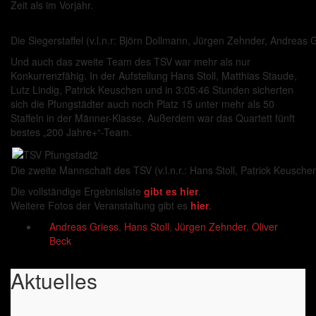
Zeit als im Vorjahr.
Die Siegerstaffel (v.l.n.r: Björn Dollmann, Jürgen Zehnder, Andreas 
Und auch das zweite Team des TSV war mehr als nur
Konkurrenzfähig. In der Aufstellung Hans Stoll, Matthias Staude,
Lutz Lindig, Patrick Keuschen und in 3:05:46 Stunden sicherten
sich die Pfungstädter auch noch Platz 15 unter mehr als 50
Staffeln in der Männer-Klasse. Außerdem war das Quartett fünft
bestes „200 Jahre+“-Team.
Die zweite Mannschaft des TSV (v.l.n.r.: Hans Stoll, Patrick Keusche
Die vollständige Ergebnisliste
gibt es hier
.
Weitere Fotos der Veranstaltung gibt es
hier
.
Andreas Griess
,
Hans Stoll
,
Jürgen Zehnder
,
Oliver
Beck
Aktuelles