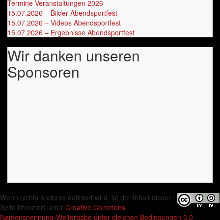
Termine Veranstaltungen 2026
‎
15.07.2026 – Bilder Abendsportfest
15.07.2026 – Videos Abendsportfest
15.07.2026 – Ergebnisse Abendsportfest
Wir danken unseren
Sponsoren
Wenn nichts anderes definiert wird, ist der Inhalt dieser
Seite lizenziert unter
Creative Commons
Namensnennung-Weitergabe unter gleichen Bedingungen 3.0