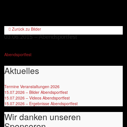
Navig
umsch
Zurück zu
Bilder
03.06.2015 – Abendsportfest
Abendsportfest
Aktuelles
Termine Veranstaltungen 2026
‎
15.07.2026 – Bilder Abendsportfest
15.07.2026 – Videos Abendsportfest
15.07.2026 – Ergebnisse Abendsportfest
Wir danken unseren
Sponsoren