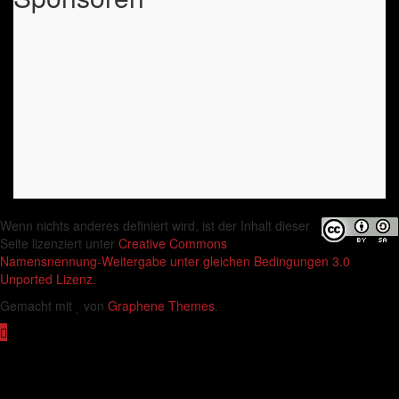
Wenn nichts anderes definiert wird, ist der Inhalt dieser
Seite lizenziert unter
Creative Commons
Namensnennung-Weitergabe unter gleichen Bedingungen 3.0
Unported Lizenz.
Gemacht mit
von
Graphene Themes
.