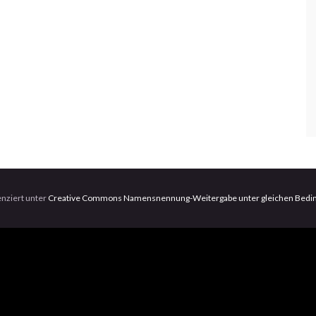
zenziert unter
Creative Commons Namensnennung-Weitergabe unter gleichen Beding