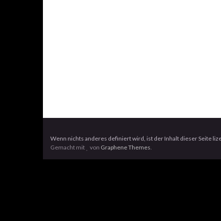
Wenn nichts anderes definiert wird, ist der Inhalt dieser Seite li
Gemacht mit
von
Graphene Themes
.